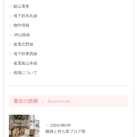
叡山電車
地下鉄烏丸線
物件情報
JR山陰線
嵐電北野線
地下鉄東西線
嵐電嵐山本線
相場について
最近の投稿
Recent Posts
2026/08/09
離婚と持ち家ブログ⑲