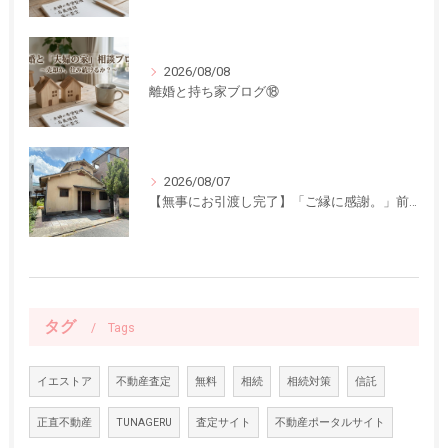
2026/08/08
離婚と持ち家ブログ⑱
2026/08/07
【無事にお引渡し完了】「ご縁に感謝。」前回ご紹介した中古一戸建てのお引渡しが終了しました
タグ
Tags
イエストア
不動産査定
無料
相続
相続対策
信託
正直不動産
TUNAGERU
査定サイト
不動産ポータルサイト