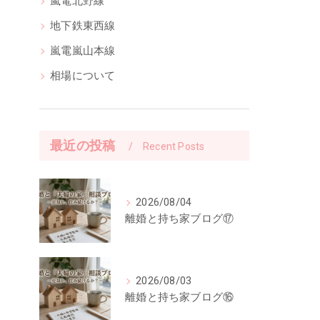
嵐電北野線
地下鉄東西線
嵐電嵐山本線
相場について
最近の投稿
Recent Posts
、
2026/08/04
離婚と持ち家ブログ⑰
2026/08/03
離婚と持ち家ブログ⑯