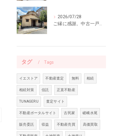
2026/07/28
ご縁に感謝。中古一戸建てのご契約をいただきました
タグ
Tags
イエストア
不動産査定
無料
相続
相続対策
信託
正直不動産
TUNAGERU
査定サイト
不動産ポータルサイト
古民家
嵯峨水尾
販売委託
収益
不動産売買
高価買取