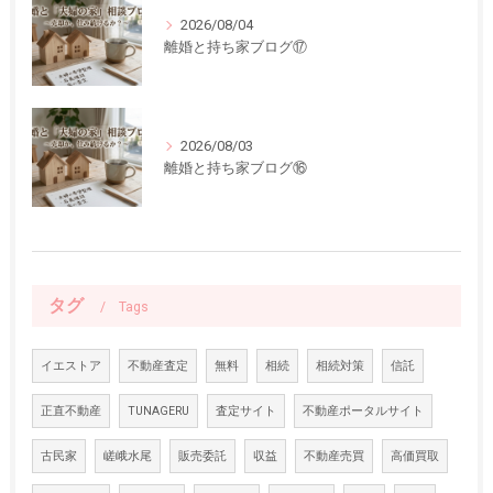
2026/08/04
離婚と持ち家ブログ⑰
2026/08/03
離婚と持ち家ブログ⑯
タグ
Tags
イエストア
不動産査定
無料
相続
相続対策
信託
正直不動産
TUNAGERU
査定サイト
不動産ポータルサイト
古民家
嵯峨水尾
販売委託
収益
不動産売買
高価買取