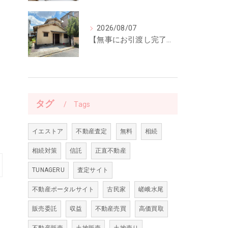
2026/08/07
【無事にお引渡し完了】「ご縁に感謝。」前回ご紹介した中古一戸建てのお引渡しが終了しました
タグ
Tags
イエストア
不動産査定
無料
相続
相続対策
信託
正直不動産
TUNAGERU
査定サイト
不動産ポータルサイト
古民家
嵯峨水尾
販売委託
収益
不動産売買
高価買取