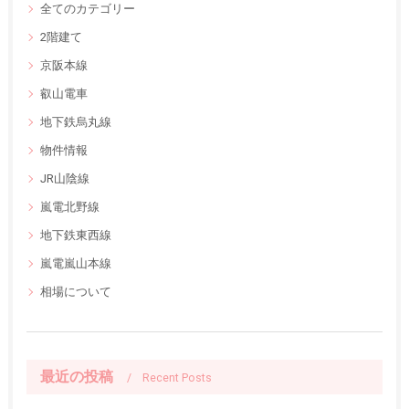
全てのカテゴリー
2階建て
京阪本線
叡山電車
地下鉄烏丸線
物件情報
JR山陰線
嵐電北野線
地下鉄東西線
嵐電嵐山本線
相場について
最近の投稿
Recent Posts