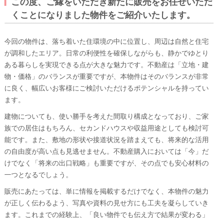
この度、ご縁をいただき新たに販売をお任せいただ
くことになりました物件をご紹介いたします。
今回の物件は、落ち着いた住環境の中に位置し、周辺は自然と住宅
が調和したエリア。日常の利便性を確保しながらも、静かでゆとり
ある暮らしを実現できる点が大きな魅力です。不動産は「立地・建
物・価格」のバランスが重要ですが、本物件はそのバランスが非常
に良く、幅広いお客様にご検討いただけるポテンシャルを持ってい
ます。
建物についても、使い勝手を考えた間取り構成となっており、ご家
族での居住はもちろん、セカンドハウスや収益用途としても検討可
能です。また、敷地の形状や接道状況を踏まえても、将来的な活用
の自由度が高い点も見逃せません。不動産購入においては「今」だ
けでなく「将来の出口戦略」も重要ですが、その点でも安心材料の
一つとなるでしょう。
販売にあたっては、単に情報を掲載するだけでなく、本物件の魅力
が正しく伝わるよう、写真や資料の見せ方にも工夫を凝らしていき
ます。これまでの経験上、「良い物件でも伝え方で結果が変わる」