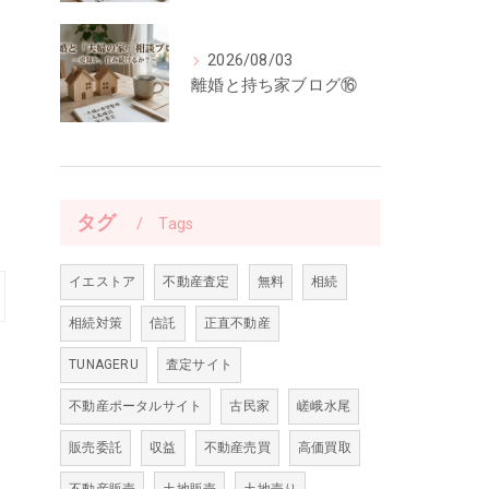
2026/08/03
離婚と持ち家ブログ⑯
タグ
Tags
イエストア
不動産査定
無料
相続
相続対策
信託
正直不動産
TUNAGERU
査定サイト
不動産ポータルサイト
古民家
嵯峨水尾
販売委託
収益
不動産売買
高価買取