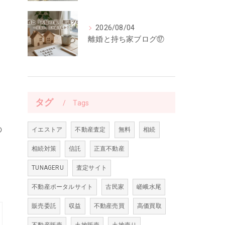
2026/08/04
離婚と持ち家ブログ⑰
タグ
Tags
の
イエストア
不動産査定
無料
相続
。
相続対策
信託
正直不動産
TUNAGERU
査定サイト
不動産ポータルサイト
古民家
嵯峨水尾
販売委託
収益
不動産売買
高価買取