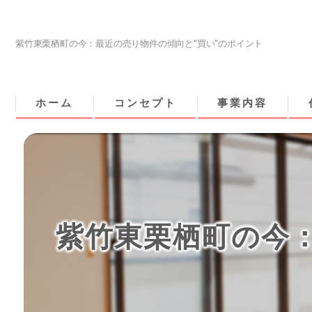
紫竹東栗栖町の今：最近の売り物件の傾向と“買い”のポイント
ホーム
コンセプト
事業内容
紫竹東栗栖町の今：