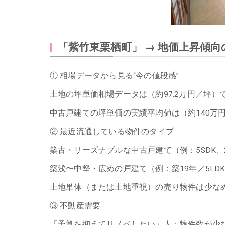
「紫竹東栗栖町」 → 地価上昇傾
① 相場データから見る“今の値段感”
土地の坪単価相場データは（約97.2万円／坪）
中古戸建ての坪単価の実績平均値は（約140万
② 最近流通している物件のタイプ
築古・リーズナブルな中古戸建て（例：5SDK、2
築浅〜中堅・広めの戸建て（例：築19年／5LDK／
土地単体（または土地重視）の売り物件は少な
③ 不動産需要
「予算を抑えてリノベしたい」人：物件数が少な