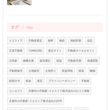
タグ
Tags
イエストア
不動産査定
無料
相続
相続対策
信託
正直不動産
TUNAGERU
査定サイト
不動産ポータルサイト
古民家
嵯峨水尾
販売委託
収益
不動産売買
高価買取
不動産販売
土地販売
土地売り
収益用地
経道
離婚
財産分与
税金
査定
プライバシーポリシー
不動産
コンセプト
京都市の不動産･イエストア株式会社の口コミ情報
京都市の不動産･イエストア株式会社の評判