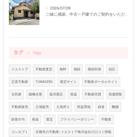
2026/07/28
ご縁に感謝。中古一戸建てのご契約をいただきました
タグ
Tags
イエストア
不動産査定
無料
相続
相続対策
信託
正直不動産
TUNAGERU
査定サイト
不動産ポータルサイト
古民家
嵯峨水尾
販売委託
収益
不動産売買
高価買取
不動産販売
土地販売
土地売り
収益用地
経道
離婚
財産分与
税金
査定
プライバシーポリシー
不動産
コンセプト
京都市の不動産･イエストア株式会社の口コミ情報