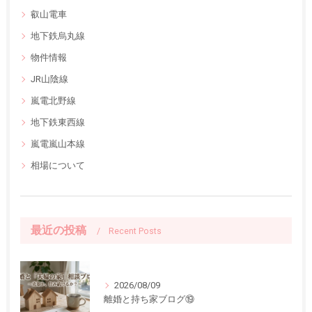
叡山電車
地下鉄烏丸線
物件情報
JR山陰線
嵐電北野線
地下鉄東西線
嵐電嵐山本線
相場について
最近の投稿
Recent Posts
2026/08/09
離婚と持ち家ブログ⑲