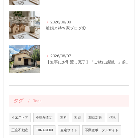
2026/08/08
離婚と持ち家ブログ⑱
2026/08/07
【無事にお引渡し完了】「ご縁に感謝。」前回ご紹介した中古一戸建てのお引渡しが終了しました
タグ
Tags
イエストア
不動産査定
無料
相続
相続対策
信託
正直不動産
TUNAGERU
査定サイト
不動産ポータルサイト