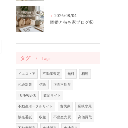
2026/08/04
離婚と持ち家ブログ⑰
タグ
Tags
イエストア
不動産査定
無料
相続
相続対策
信託
正直不動産
TUNAGERU
査定サイト
不動産ポータルサイト
古民家
嵯峨水尾
販売委託
収益
不動産売買
高価買取