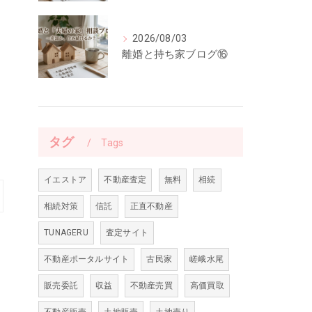
2026/08/03
離婚と持ち家ブログ⑯
タグ
Tags
イエストア
不動産査定
無料
相続
相続対策
信託
正直不動産
TUNAGERU
査定サイト
不動産ポータルサイト
古民家
嵯峨水尾
販売委託
収益
不動産売買
高価買取