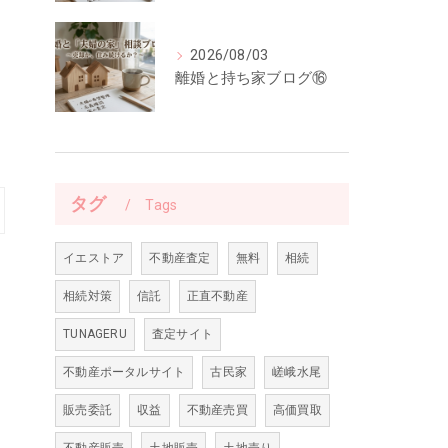
2026/08/03
離婚と持ち家ブログ⑯
タグ
Tags
イエストア
不動産査定
無料
相続
相続対策
信託
正直不動産
TUNAGERU
査定サイト
不動産ポータルサイト
古民家
嵯峨水尾
販売委託
収益
不動産売買
高価買取