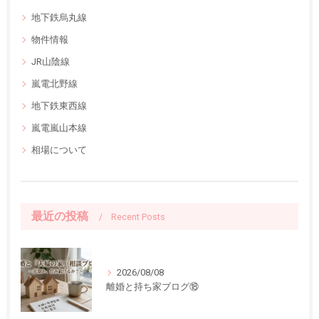
地下鉄烏丸線
物件情報
JR山陰線
嵐電北野線
地下鉄東西線
嵐電嵐山本線
相場について
最近の投稿
Recent Posts
2026/08/08
離婚と持ち家ブログ⑱