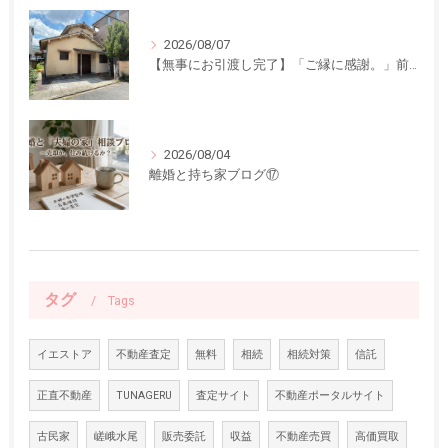
2026/08/07
【無事にお引渡し完了】「ご縁に感謝。」前回ご紹介した中古一戸建てのお引渡しが終了しました
2026/08/04
離婚と持ち家ブログ⑰
タグ
Tags
イエストア
不動産査定
無料
相続
相続対策
信託
正直不動産
TUNAGERU
査定サイト
不動産ポータルサイト
古民家
嵯峨水尾
販売委託
収益
不動産売買
高価買取