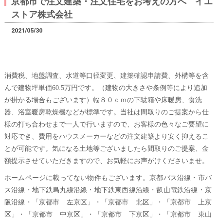
京都市で注文建築・注文住宅をお考えの方へ イエ
ストア株式会社
2021/05/30
消費税、地盤調査、水道等口径変更、建築確認申請費、外構等を含
んで建物坪単価60.5万円です。（建物の大きさや条例等により追加
が掛かる場合もございます）幅８０ｃｍの下駄箱や床暖房、食洗
器、浴室暖房乾燥機などが標準です。当社は間取りのご提案から仕
様の打ち合わせまで一人で行いますので、お客様の色々なご要望に
対応でき、費用をハウスメーカーなどの注文建築より安く抑えるこ
とが可能です。気になる土地等ございましたら間取りのご提案、金
額提示させていただきますので、お気軽にお声がけくださいませ。
ホームページに載ってない物件もございます。京都バス沿線・市バ
ス沿線・地下鉄烏丸線沿線・地下鉄東西線沿線・叡山電鉄沿線・京
阪沿線・「京都市 左京区」・「京都市 北区」・「京都市 上京
区」・「京都市 中京区」・「京都市 下京区」・「京都市 東山