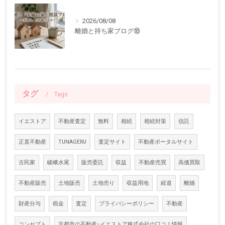
2026/08/08
離婚と持ち家ブログ⑱
タグ
Tags
イエストア
不動産査定
無料
相続
相続対策
信託
正直不動産
TUNAGERU
査定サイト
不動産ポータルサイト
古民家
嵯峨水尾
販売委託
収益
不動産売買
高価買取
不動産販売
土地販売
土地売り
収益用地
経道
離婚
財産分与
税金
査定
プライバシーポリシー
不動産
コンセプト
京都市の不動産･イエストア株式会社の口コミ情報