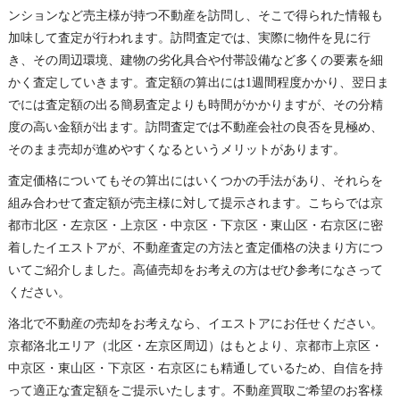
ンションなど売主様が持つ不動産を訪問し、そこで得られた情報も
加味して査定が行われます。
訪問査定では、実際に物件を見に行
き、その周辺環境、建物の劣化具合や付帯設備など多くの要素を細
かく査定していきます。査定額の算出には1週間程度かかり、翌日ま
でには査定額の出る簡易査定よりも時間がかかりますが、その分精
度の高い金額が出ます。訪問査定では不動産会社の良否を見極め、
そのまま売却が進めやすくなるというメリットがあります。
査定価格についてもその算出にはいくつかの手法があり、それらを
組み合わせて査定額が売主様に対して提示されます。こちらでは京
都市北区・左京区・上京区・中京区・下京区・東山区・右京区に密
着したイエストアが、不動産査定の方法と査定価格の決まり方につ
いてご紹介しました。高値売却をお考えの方はぜひ参考になさって
ください。
洛北で不動産の売却をお考えなら、イエストアにお任せください。
京都洛北エリア（北区・左京区周辺）はもとより、京都市上京区・
中京区・東山区・下京区・右京区にも精通しているため、自信を持
って適正な査定額をご提示いたします。不動産買取ご希望のお客様