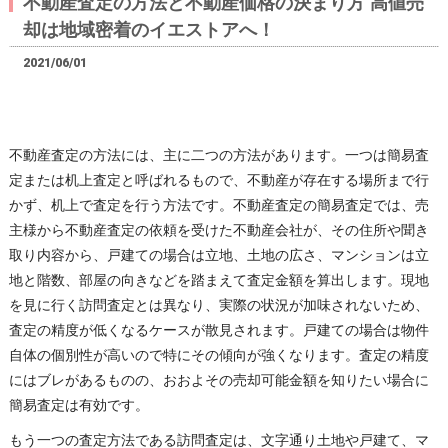
不動産査定の方法と不動産価格の決まり方 高値売
却は地域密着のイエストアへ！
2021/06/01
不動産査定の方法には、主に二つの方法があります。一つは簡易査
定または机上査定と呼ばれるもので、不動産が存在する場所まで行
かず、机上で査定を行う方法です。
不動産査定の簡易査定では、売
主様から不動産査定の依頼を受けた不動産会社が、その住所や聞き
取り内容から、戸建ての場合は立地、土地の広さ、マンションは立
地と階数、部屋の向きなどを踏まえて査定金額を算出します。現地
を見に行く訪問査定とは異なり、実際の状況が加味されないため、
査定の精度が低くなるケースが散見されます。戸建ての場合は物件
自体の個別性が高いので特にその傾向が強くなります。査定の精度
にはブレがあるものの、おおよその売却可能金額を知りたい場合に
簡易査定は有効です。
もう一つの査定方法である訪問査定は、文字通り土地や戸建て、マ