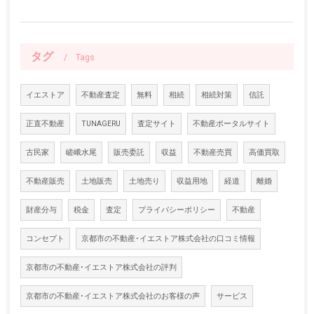
タグ
Tags
イエストア
不動産査定
無料
相続
相続対策
信託
正直不動産
TUNAGERU
査定サイト
不動産ポータルサイト
古民家
嵯峨水尾
販売委託
収益
不動産売買
高価買取
不動産販売
土地販売
土地売り
収益用地
経道
離婚
財産分与
税金
査定
プライバシーポリシー
不動産
コンセプト
京都市の不動産･イエストア株式会社の口コミ情報
京都市の不動産･イエストア株式会社の評判
京都市の不動産･イエストア株式会社のお客様の声
サービス