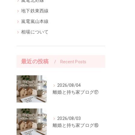
嵐電北野線
地下鉄東西線
嵐電嵐山本線
相場について
最近の投稿
Recent Posts
2026/08/04
離婚と持ち家ブログ⑰
2026/08/03
離婚と持ち家ブログ⑯