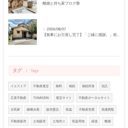
離婚と持ち家ブログ⑱
2026/08/07
【無事にお引渡し完了】「ご縁に感謝。」前回ご紹介した中古一戸建てのお引渡しが終了しました
タグ
Tags
イエストア
不動産査定
無料
相続
相続対策
信託
正直不動産
TUNAGERU
査定サイト
不動産ポータルサイト
古民家
嵯峨水尾
販売委託
収益
不動産売買
高価買取
不動産販売
土地販売
土地売り
収益用地
経道
離婚