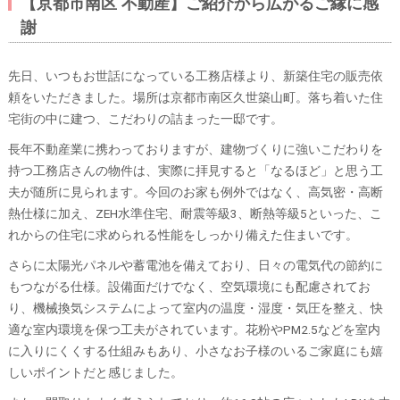
【京都市南区 不動産】ご紹介から広がるご縁に感
謝
先日、いつもお世話になっている工務店様より、新築住宅の販売依
頼をいただきました。場所は京都市南区久世築山町。落ち着いた住
宅街の中に建つ、こだわりの詰まった一邸です。
長年不動産業に携わっておりますが、建物づくりに強いこだわりを
持つ工務店さんの物件は、実際に拝見すると「なるほど」と思う工
夫が随所に見られます。今回のお家も例外ではなく、高気密・高断
熱仕様に加え、ZEH水準住宅、耐震等級3、断熱等級5といった、こ
れからの住宅に求められる性能をしっかり備えた住まいです。
さらに太陽光パネルや蓄電池を備えており、日々の電気代の節約に
もつながる仕様。設備面だけでなく、空気環境にも配慮されてお
り、機械換気システムによって室内の温度・湿度・気圧を整え、快
適な室内環境を保つ工夫がされています。花粉やPM2.5などを室内
に入りにくくする仕組みもあり、小さなお子様のいるご家庭にも嬉
しいポイントだと感じました。