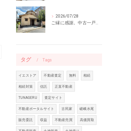
2026/07/28
ご縁に感謝。中古一戸建てのご契約をいただきました
タグ
Tags
イエストア
不動産査定
無料
相続
相続対策
信託
正直不動産
TUNAGERU
査定サイト
不動産ポータルサイト
古民家
嵯峨水尾
販売委託
収益
不動産売買
高価買取