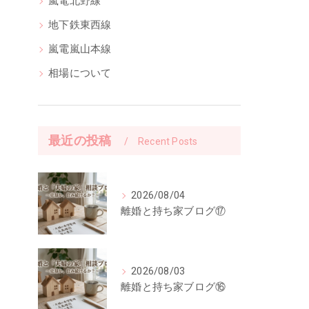
嵐電北野線
地下鉄東西線
嵐電嵐山本線
相場について
最近の投稿
Recent Posts
2026/08/04
離婚と持ち家ブログ⑰
2026/08/03
離婚と持ち家ブログ⑯