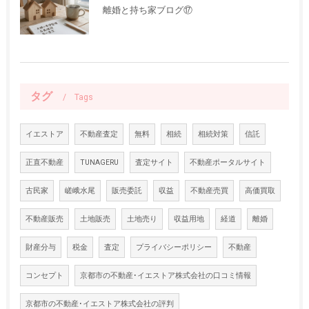
離婚と持ち家ブログ⑰
タグ
Tags
イエストア
不動産査定
無料
相続
相続対策
信託
正直不動産
TUNAGERU
査定サイト
不動産ポータルサイト
古民家
嵯峨水尾
販売委託
収益
不動産売買
高価買取
不動産販売
土地販売
土地売り
収益用地
経道
離婚
財産分与
税金
査定
プライバシーポリシー
不動産
コンセプト
京都市の不動産･イエストア株式会社の口コミ情報
京都市の不動産･イエストア株式会社の評判