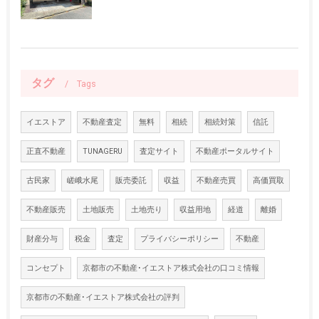
タグ
Tags
イエストア
不動産査定
無料
相続
相続対策
信託
正直不動産
TUNAGERU
査定サイト
不動産ポータルサイト
古民家
嵯峨水尾
販売委託
収益
不動産売買
高価買取
不動産販売
土地販売
土地売り
収益用地
経道
離婚
財産分与
税金
査定
プライバシーポリシー
不動産
コンセプト
京都市の不動産･イエストア株式会社の口コミ情報
京都市の不動産･イエストア株式会社の評判