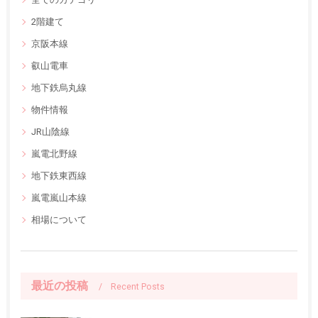
2階建て
京阪本線
叡山電車
地下鉄烏丸線
物件情報
JR山陰線
嵐電北野線
地下鉄東西線
嵐電嵐山本線
相場について
最近の投稿
Recent Posts