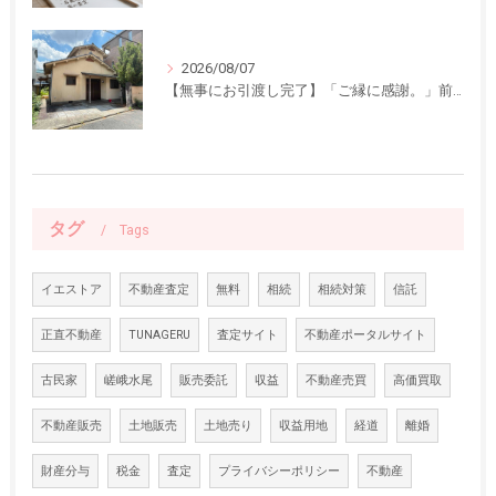
2026/08/07
【無事にお引渡し完了】「ご縁に感謝。」前回ご紹介した中古一戸建てのお引渡しが終了しました
タグ
Tags
イエストア
不動産査定
無料
相続
相続対策
信託
正直不動産
TUNAGERU
査定サイト
不動産ポータルサイト
古民家
嵯峨水尾
販売委託
収益
不動産売買
高価買取
不動産販売
土地販売
土地売り
収益用地
経道
離婚
財産分与
税金
査定
プライバシーポリシー
不動産