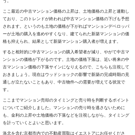
う。
ここ最近の中古マンション価格の上昇は、土地価格の上昇と連動し
ており、このトレンドが終われば中古マンション価格の下げも予想
されます。というのも土地の価格が下がればマンションデベロッパ
ーが土地の購入を進めやすくなり、建てられた新築マンションの価
格も抑えられ、結果として新築マンション購入者が増えます。
すると相対的に中古マンションの購入希望者が減り、やがて中古マ
ンションの価格が下がるのです。土地の価格下落は、近い将来の中
古マンション価格の下落サインになりえるので、こちらも注視して
おきましょう。現在はウッドショックの影響で新築の完成時期の見
通しが立たないこともあり、中古物件への需要が増えてる状況で
す。
ここまでマンション売却のタイミングと売り時を判断するポイント
についてご紹介しました。マンションの売り時を逃さないために
も、金利の上昇や土地価格の下落などを注視しながら、タイミング
を計っていくとよいと思います。
洛北を含む京都市内での不動産買取はイエストアにお任せくださ