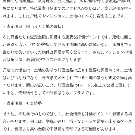
通機関や商業施設、教育施設、公共施設までの距離や時間は査定評価の対
象になります。特に最寄り駅までのアクセスが短いほど、高い評価が得ら
れます。これは戸建てやマンション、土地のすべてに言えることです。
・査定項目（陽当りと土地の形状）
次に日当たりも査定金額に影響する重要な評価ポイントです。建物に面し
た道路が広い、住宅が密集しておらず周囲に高い建物がない、南向きで日
当たりが良いといった物件は評価が高くなります。さらにマンションの場
合は角部屋、高層階がプラス評価になります。
戸建ての場合は、土地の形状や前面道路の広さも重要な評価点です。土地
はいびつな形でなく、長方形で区画されている土地のほうが査定金額は高
くなります。間口が広いこと、前面道路は4メートル以上で公道に面して
いると、売却物件としての評価はさらにプラスです。
・査定項目（社会情勢）
その他、不動産そのものではなく、社会情勢も評価ポイントに影響する場
合があります。例えば、増税が迫り、様々なシーンで需要が上がるケース
です。普段より高い金額で不動産を売却できる可能性があります。