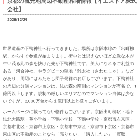
京都の観光地周辺不動産相場情報【イエストア株式
会社】
2020/12/29
世界遺産の下鴨神社へ行ってきました。場所は京阪本線の「出町柳
駅」からすぐ参道が始まります。街中とは思えないほど立派な木が
生い茂る糺の森を抜けた先が下鴨神社です。美人になれるご利益の
ある「河合神社」やラグビーの聖地「雑太社（さわたしゃ）」など
があり、周辺にはみたらし団子発祥のお店もございます。下鴨神社
の周辺の分譲マンションは、糺の森の南側のマンションが有名で、1
億円以上します。規制の厳しいエリアなのでマンション自体は少な
いですが、2,000万台から１億円以上と様々ございます。
ホームページに載ってない物件もございます。京阪出町柳駅・地下
鉄北大路駅・葵小学校・下鴨小学校・下鴨中学校・京都市左京区・
京都市北区・京都市上京区・京都市中京区・京都市下京区・京都市
東山区の不動産のことなら「売りたい」「購入したい」「買取」