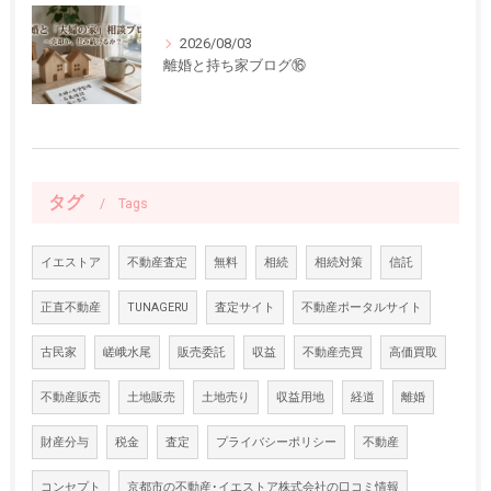
2026/08/03
離婚と持ち家ブログ⑯
タグ
Tags
イエストア
不動産査定
無料
相続
相続対策
信託
正直不動産
TUNAGERU
査定サイト
不動産ポータルサイト
古民家
嵯峨水尾
販売委託
収益
不動産売買
高価買取
不動産販売
土地販売
土地売り
収益用地
経道
離婚
財産分与
税金
査定
プライバシーポリシー
不動産
コンセプト
京都市の不動産･イエストア株式会社の口コミ情報