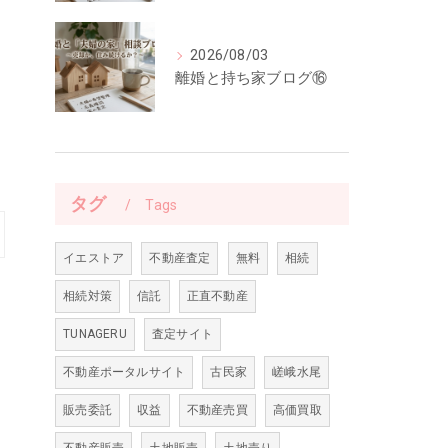
2026/08/03
離婚と持ち家ブログ⑯
タグ
Tags
イエストア
不動産査定
無料
相続
相続対策
信託
正直不動産
TUNAGERU
査定サイト
不動産ポータルサイト
古民家
嵯峨水尾
販売委託
収益
不動産売買
高価買取