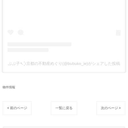
ぶぶ子➴⡱京都の不動産めぐり(@bubuko_ie)がシェアした投稿
物件情報
< 前のページ
一覧に戻る
次のページ >