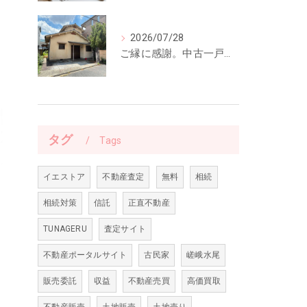
2026/07/28
ご縁に感謝。中古一戸建てのご契約をいただきました
タグ
Tags
イエストア
不動産査定
無料
相続
相続対策
信託
正直不動産
TUNAGERU
査定サイト
不動産ポータルサイト
古民家
嵯峨水尾
販売委託
収益
不動産売買
高価買取