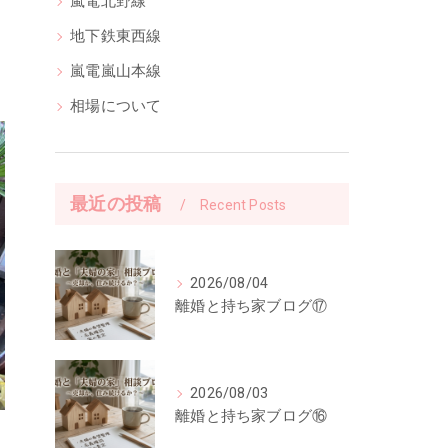
嵐電北野線
地下鉄東西線
嵐電嵐山本線
相場について
最近の投稿
Recent Posts
2026/08/04
離婚と持ち家ブログ⑰
2026/08/03
離婚と持ち家ブログ⑯