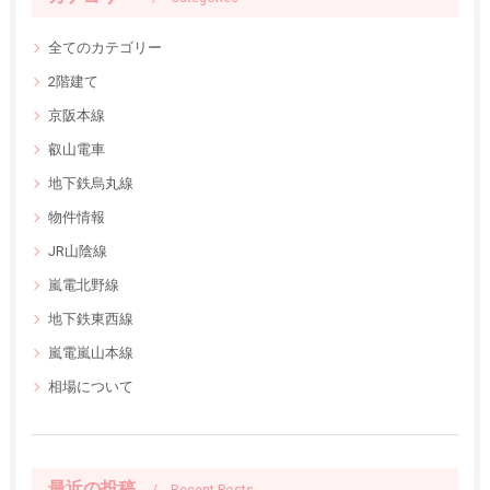
全てのカテゴリー
2階建て
京阪本線
叡山電車
地下鉄烏丸線
物件情報
JR山陰線
嵐電北野線
地下鉄東西線
嵐電嵐山本線
相場について
最近の投稿
Recent Posts