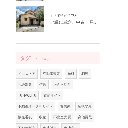
2026/07/28
ご縁に感謝。中古一戸建てのご契約をいただきました
タグ
Tags
イエストア
不動産査定
無料
相続
相続対策
信託
正直不動産
TUNAGERU
査定サイト
不動産ポータルサイト
古民家
嵯峨水尾
販売委託
収益
不動産売買
高価買取