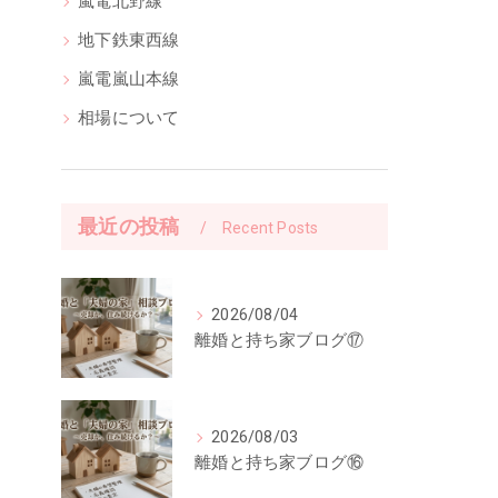
嵐電北野線
地下鉄東西線
嵐電嵐山本線
相場について
最近の投稿
Recent Posts
2026/08/04
離婚と持ち家ブログ⑰
2026/08/03
離婚と持ち家ブログ⑯