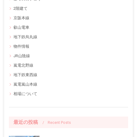
2階建て
京阪本線
叡山電車
地下鉄烏丸線
物件情報
JR山陰線
嵐電北野線
地下鉄東西線
嵐電嵐山本線
相場について
最近の投稿
Recent Posts